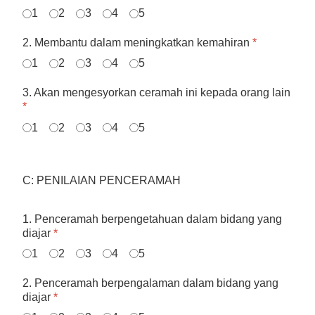
1
2
3
4
5
2. Membantu dalam meningkatkan kemahiran
*
1
2
3
4
5
3. Akan mengesyorkan ceramah ini kepada orang lain
*
1
2
3
4
5
C: PENILAIAN PENCERAMAH
1. Penceramah berpengetahuan dalam bidang yang
diajar
*
1
2
3
4
5
2. Penceramah berpengalaman dalam bidang yang
diajar
*