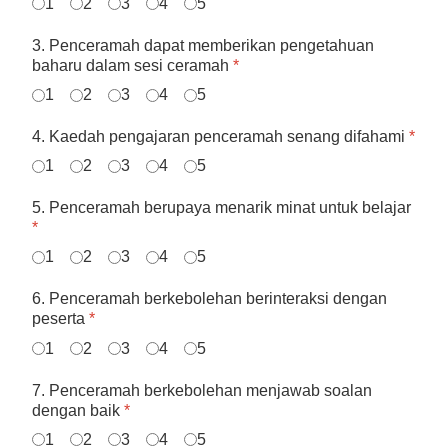
1
2
3
4
5
3. Penceramah dapat memberikan pengetahuan
baharu dalam sesi ceramah
*
1
2
3
4
5
4. Kaedah pengajaran penceramah senang difahami
*
1
2
3
4
5
5. Penceramah berupaya menarik minat untuk belajar
*
1
2
3
4
5
6. Penceramah berkebolehan berinteraksi dengan
peserta
*
1
2
3
4
5
7. Penceramah berkebolehan menjawab soalan
dengan baik
*
1
2
3
4
5