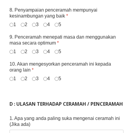
8. Penyampaian penceramah mempunyai
kesinambungan yang baik
*
1
2
3
4
5
9. Penceramah menepati masa dan menggunakan
masa secara optimum
*
1
2
3
4
5
10. Akan mengesyorkan penceramah ini kepada
orang lain
*
1
2
3
4
5
D : ULASAN TERHADAP CERAMAH / PENCERAMAH
1. Apa yang anda paling suka mengenai ceramah ini
(Jika ada)