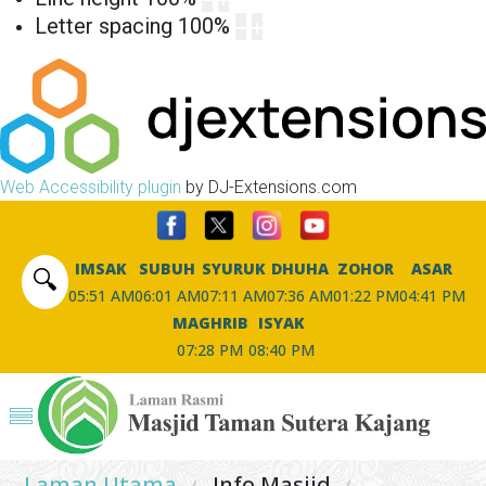
Letter spacing
100
%
Web Accessibility plugin
by DJ-Extensions.com
IMSAK
SUBUH
SYURUK
DHUHA
ZOHOR
ASAR
🔍
05:51 AM
06:01 AM
07:11 AM
07:36 AM
01:22 PM
04:41 PM
MAGHRIB
ISYAK
07:28 PM
08:40 PM
Laman Utama
Info Masjid